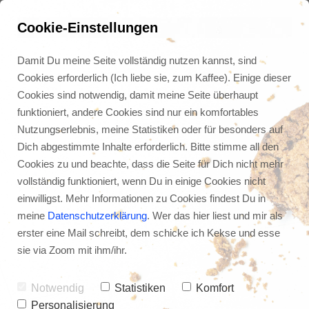
Cookie-Einstellungen
Damit Du meine Seite vollständig nutzen kannst, sind
Cookies erforderlich (Ich liebe sie, zum Kaffee). Einige dieser
Cookies sind notwendig, damit meine Seite überhaupt
funktioniert, andere Cookies sind nur ein komfortables
Nutzungserlebnis, meine Statistiken oder für besonders auf
Dich abgestimmte Inhalte erforderlich. Bitte stimme all den
Cookies zu und beachte, dass die Seite für Dich nicht mehr
vollständig funktioniert, wenn Du in einige Cookies nicht
einwilligst. Mehr Informationen zu Cookies findest Du in
meine
Datenschutzerklärung
. Wer das hier liest und mir als
erster eine Mail schreibt, dem schicke ich Kekse und esse
sie via Zoom mit ihm/ihr.
Notwendig
Statistiken
Komfort
Personalisierung