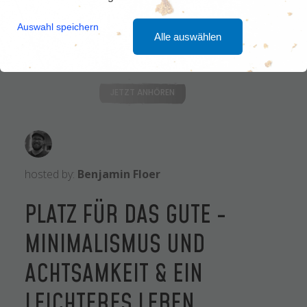
Auswahl speichern
Alle auswählen
4,5 Sterne auf Apple
Podcasts
JETZT ANHÖREN
hosted by:
Benjamin Floer
PLATZ FÜR DAS GUTE -
MINIMALISMUS UND
ACHTSAMKEIT & EIN
LEICHTERES LEBEN