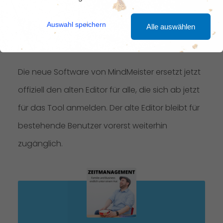
Überarbeitung erhalten
Auswahl speichern
Alle auswählen
BENJAMIN FLOER
17. NOVEMBER 2021
2
Die neue Software von MindMeister ersetzt jetzt
offiziell den alten Editor für alle, die sich ab jetzt
für das Tool anmelden. Der alte Editor bleibt für
bestehende Benutzer vorerst weiterhin
zugänglich.