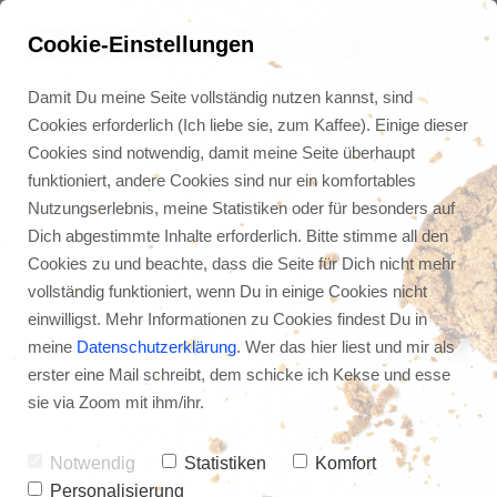
Cookie-Einstellungen
Damit Du meine Seite vollständig nutzen kannst, sind
Cookies erforderlich (Ich liebe sie, zum Kaffee). Einige dieser
Cookies sind notwendig, damit meine Seite überhaupt
funktioniert, andere Cookies sind nur ein komfortables
Nutzungserlebnis, meine Statistiken oder für besonders auf
Dich abgestimmte Inhalte erforderlich. Bitte stimme all den
Cookies zu und beachte, dass die Seite für Dich nicht mehr
vollständig funktioniert, wenn Du in einige Cookies nicht
einwilligst. Mehr Informationen zu Cookies findest Du in
meine
Datenschutzerklärung
. Wer das hier liest und mir als
erster eine Mail schreibt, dem schicke ich Kekse und esse
MindMeister: Der Map-
sie via Zoom mit ihm/ihr.
Editor MindMeister hat 
eine komplette 
Notwendig
Statistiken
Komfort
Personalisierung