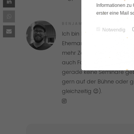
Informationen zu 
erster eine Mail 
BENJAMIN FLOER
Notwendig
Ich bin Podcaster, Theolog
Ehemann und Papa. Meine L
mehr Zeit und weniger Str
auch Familie und das eige
gerade keine Seminare ge
gern auf der Bühne oder g
gleichzeitig 😉).