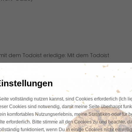
 mit dem Todoist erledige: Mit dem Todoist
instellungen
hones (Kalender, Erinnerungen, Kamera)
ite vollständig nutzen kannst, sind Cookies erforderlich (Ich li
ieser Cookies sind notwendig, damit meine Seite überhaupt funkt
nz von “Das Unternehmerhandbuch”
ein komfortables Nutzungserlebnis, meine Statistiken oder für 
te erforderlich. Bitte stimme all den Cookies zu und beachte, da
von marckeil.de
llständig funktioniert, wenn Du in einige Cookies nicht einwilli