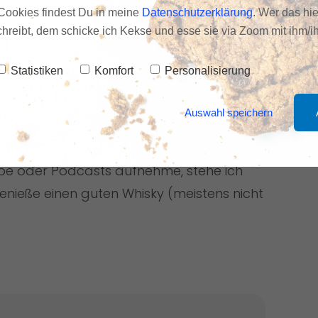
Cookies findest Du in meine
Datenschutzerklärung
. Wer das hie
schreibt, dem schicke ich Kekse und esse sie via Zoom mit ihm/ih
Statistiken
Komfort
Personalisierung
e, Krankenhausseelsorger, Minimalist,
eidenschaft ist es, Selbstständigen zu
Auswahl speichern
ess zu verhelfen – damit neben dem Beruf
ne Leben ihren Platz haben. Und wenn ich
be oder Podcasts aufnehme, stehe ich
enieße einen guten Whisky (meistens nicht