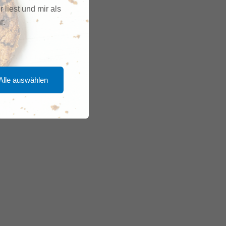
r liest und mir als
r.
Alle auswählen