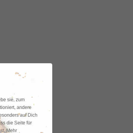
ebe sie, zum
ioniert, andere
besonders auf Dich
ss die Seite für
gst. Mehr