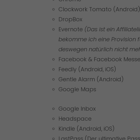
Clockwork Tomato
(Android
DropBox
Evernote
(Das ist ein Affiliat
bekomme ich eine Provision f
deswegen natürlich nicht meh
Facebook & Facebook Mess
Feedly (
Android
,
iOS
)
Gentle Alarm
(Android)
Google Maps
Google Inbox
Headspace
Kindle (
Android
,
iOS
)
LastPass
(
Der ultimative Pa