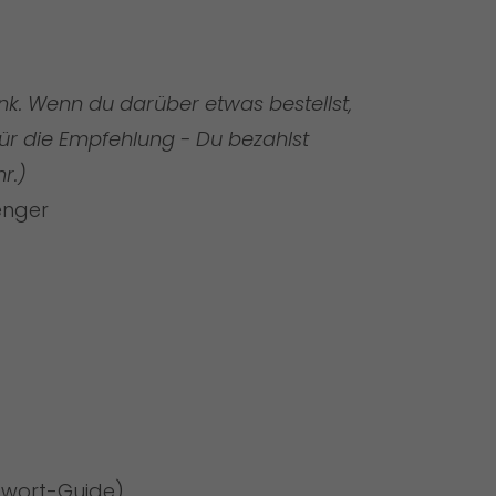
)
elink. Wenn du darüber etwas bestellst,
ür die Empfehlung - Du bezahlst
r.)
enger
sswort-Guide
)