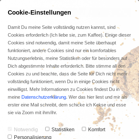
Cookie-Einstellungen
Damit Du meine Seite vollständig nutzen kannst, sind
Cookies erforderlich (Ich liebe sie, zum Kaffee). Einige dieser
Cookies sind notwendig, damit meine Seite überhaupt
funktioniert, andere Cookies sind nur ein komfortables
Nutzungserlebnis, meine Statistiken oder für besonders auf
Dich abgestimmte Inhalte erforderlich. Bitte stimme all den
Cookies zu und beachte, dass die Seite für Dich nicht mehr
vollständig funktioniert, wenn Du in einige Cookies nicht
einwilligst. Mehr Informationen zu Cookies findest Du in
meine
Datenschutzerklärung
. Wer das hier liest und mir als
erster eine Mail schreibt, dem schicke ich Kekse und esse
Die schockierende 
sie via Zoom mit ihm/ihr.
Wahrheit 
über Zeitmanagement
Notwendig
Statistiken
Komfort
Personalisierung