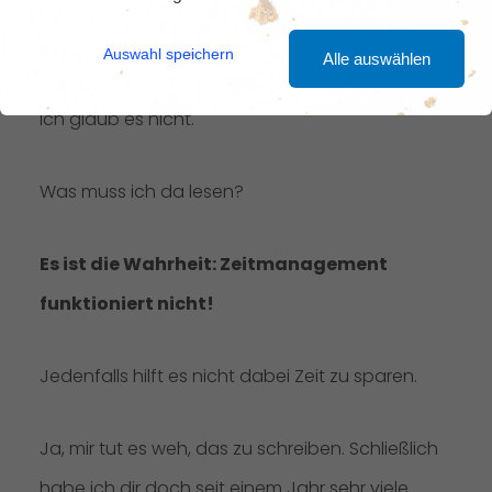
Schock.
Auswahl speichern
Alle auswählen
Ich glaub es nicht.
Was muss ich da lesen?
Es ist die Wahrheit: Zeitmanagement
funktioniert nicht!
Jedenfalls hilft es nicht dabei Zeit zu sparen.
Ja, mir tut es weh, das zu schreiben. Schließlich
habe ich dir doch seit einem Jahr sehr viele