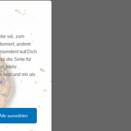
ebe sie, zum
ioniert, andere
besonders auf Dich
ss die Seite für
gst. Mehr
r liest und mir als
r.
Alle auswählen