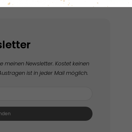
letter
te meinen Newsletter. Kostet keinen
ustragen ist in jeder Mail möglich.
nden