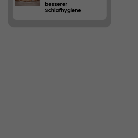
besserer 
Schlafhygiene
IR DINGE EINFALLEN, DIE ICH NOCH ZU ERLEDIGEN HABE.