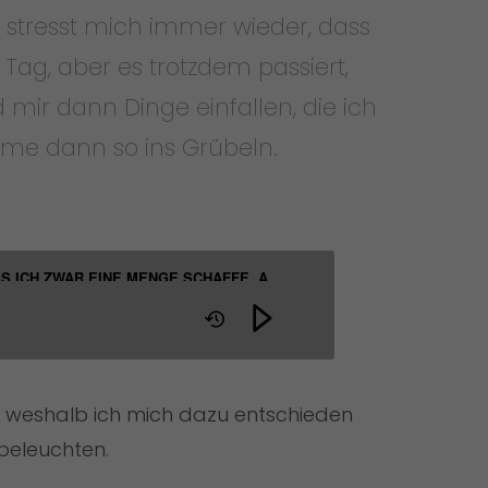
. stresst mich immer wieder, dass
Tag, aber es trotzdem passiert,
mir dann Dinge einfallen, die ich
mme dann so ins Grübeln.
 ICH ZWAR EINE MENGE SCHAFFE, ABER NACHTS WACH WERDE UND M
s, weshalb ich mich dazu entschieden
beleuchten.