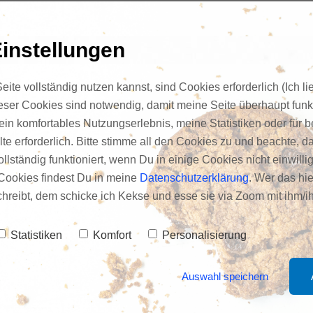
instellungen
en/
ite vollständig nutzen kannst, sind Cookies erforderlich (Ich li
ieser Cookies sind notwendig, damit meine Seite überhaupt funkt
ein komfortables Nutzungserlebnis, meine Statistiken oder für 
te erforderlich. Bitte stimme all den Cookies zu und beachte, da
e, Krankenhausseelsorger, Minimalist,
llständig funktioniert, wenn Du in einige Cookies nicht einwilli
eidenschaft ist es, Selbstständigen zu
Cookies findest Du in meine
Datenschutzerklärung
. Wer das hie
ess zu verhelfen – damit neben dem Beruf
schreibt, dem schicke ich Kekse und esse sie via Zoom mit ihm/ih
ne Leben ihren Platz haben. Und wenn ich
be oder Podcasts aufnehme, stehe ich
Statistiken
Komfort
Personalisierung
enieße einen guten Whisky (meistens nicht
Auswahl speichern