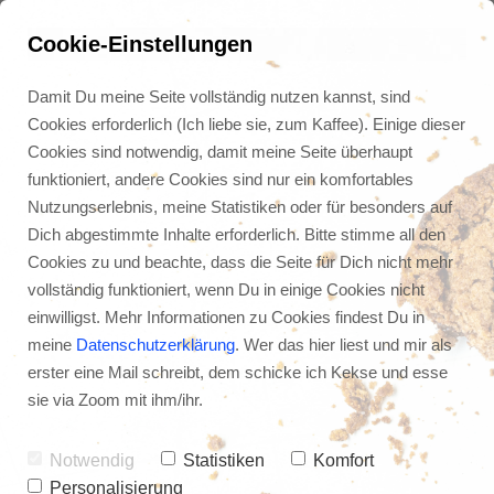
Cookie-Einstellungen
Damit Du meine Seite vollständig nutzen kannst, sind
Cookies erforderlich (Ich liebe sie, zum Kaffee). Einige dieser
Cookies sind notwendig, damit meine Seite überhaupt
funktioniert, andere Cookies sind nur ein komfortables
Nutzungserlebnis, meine Statistiken oder für besonders auf
Dich abgestimmte Inhalte erforderlich. Bitte stimme all den
Cookies zu und beachte, dass die Seite für Dich nicht mehr
vollständig funktioniert, wenn Du in einige Cookies nicht
einwilligst. Mehr Informationen zu Cookies findest Du in
meine
Datenschutzerklärung
. Wer das hier liest und mir als
erster eine Mail schreibt, dem schicke ich Kekse und esse
Arbeiten im Urlaub (ein 
sie via Zoom mit ihm/ihr.
Interview mit Julian 
Heck)
Notwendig
Statistiken
Komfort
Personalisierung