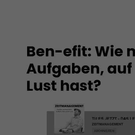
Ben-efit: Wie m
Aufgaben, auf 
Lust hast?
TU ES JETZT - DAS L
ZEITMANAGEMENT
ABONNIEREN