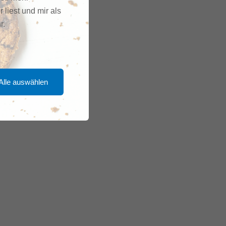
r liest und mir als
r.
Alle auswählen