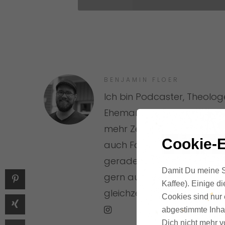
BENJAMIN FLOER
Ich bin Podcaster, Theolog
Ehemann und Papa. Meine L
mehr Zeit und weniger Str
Cookie-E
auch Familie und das eige
gerade keine Seminare ge
Damit Du meine Se
gern auf der Bühne oder g
Kaffee). Einige d
gleichzeitig 😉).
Cookies sind nur 
abgestimmte Inhal
Dich nicht mehr vo