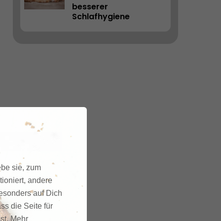
besserer 
Schlafhygiene
ebe sie, zum
ioniert, andere
besonders auf Dich
ss die Seite für
gst. Mehr