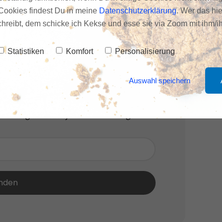
Cookies findest Du in meine
Datenschutzerklärung
. Wer das hie
schreibt, dem schicke ich Kekse und esse sie via Zoom mit ihm/ih
Statistiken
Komfort
Personalisierung
letter
Auswahl speichern
te meinen Newsletter. Kostet keinen
ustragen ist in jeder Mail möglich.
nden