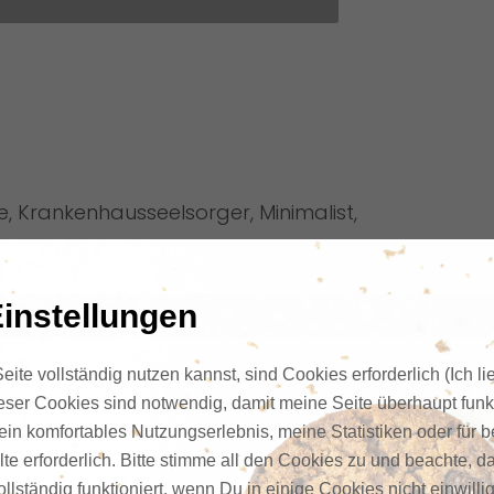
e, Krankenhausseelsorger, Minimalist,
eidenschaft ist es, Selbstständigen zu
ess zu verhelfen – damit neben dem Beruf
instellungen
ne Leben ihren Platz haben. Und wenn ich
be oder Podcasts aufnehme, stehe ich
ite vollständig nutzen kannst, sind Cookies erforderlich (Ich li
enieße einen guten Whisky (meistens nicht
ieser Cookies sind notwendig, damit meine Seite überhaupt funkt
ein komfortables Nutzungserlebnis, meine Statistiken oder für 
te erforderlich. Bitte stimme all den Cookies zu und beachte, da
llständig funktioniert, wenn Du in einige Cookies nicht einwilli