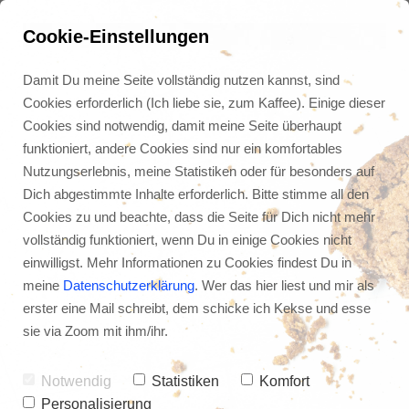
Cookie-Einstellungen
Damit Du meine Seite vollständig nutzen kannst, sind
Cookies erforderlich (Ich liebe sie, zum Kaffee). Einige dieser
Cookies sind notwendig, damit meine Seite überhaupt
funktioniert, andere Cookies sind nur ein komfortables
Nutzungserlebnis, meine Statistiken oder für besonders auf
Dich abgestimmte Inhalte erforderlich. Bitte stimme all den
Cookies zu und beachte, dass die Seite für Dich nicht mehr
vollständig funktioniert, wenn Du in einige Cookies nicht
einwilligst. Mehr Informationen zu Cookies findest Du in
meine
Datenschutzerklärung
. Wer das hier liest und mir als
erster eine Mail schreibt, dem schicke ich Kekse und esse
Was du aus der Bibel 
sie via Zoom mit ihm/ihr.
über Zeitmanagement 
lernen kannst
Notwendig
Statistiken
Komfort
Personalisierung