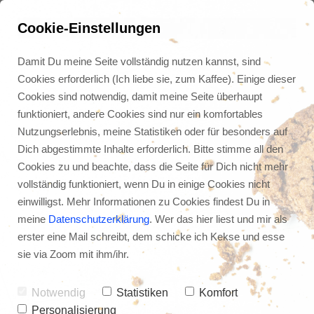
Cookie-Einstellungen
Damit Du meine Seite vollständig nutzen kannst, sind
Cookies erforderlich (Ich liebe sie, zum Kaffee). Einige dieser
Cookies sind notwendig, damit meine Seite überhaupt
funktioniert, andere Cookies sind nur ein komfortables
Nutzungserlebnis, meine Statistiken oder für besonders auf
Dich abgestimmte Inhalte erforderlich. Bitte stimme all den
Cookies zu und beachte, dass die Seite für Dich nicht mehr
vollständig funktioniert, wenn Du in einige Cookies nicht
einwilligst. Mehr Informationen zu Cookies findest Du in
meine
Datenschutzerklärung
. Wer das hier liest und mir als
erster eine Mail schreibt, dem schicke ich Kekse und esse
Die erste Frage im 
sie via Zoom mit ihm/ihr.
Zeitmanagement
Notwendig
Statistiken
Komfort
Personalisierung