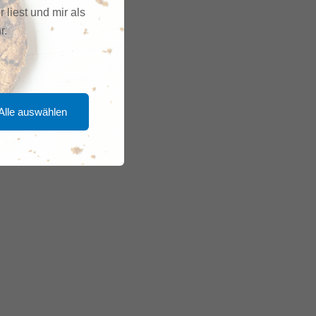
r liest und mir als
r.
Alle auswählen