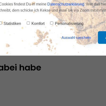
Cookies findest Du in meine
Datenschutzerklärung
. Wer das hie
schreibt, dem schicke ich Kekse und esse sie via Zoom mit ihm/ih
Statistiken
Komfort
Personalisierung
chts ist doppelt, ohne Grund.
Auswahl speichern
abei habe 