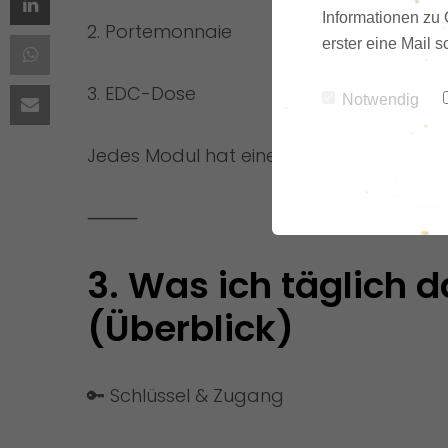
Informationen zu 
2. Portemonnaie
erster eine Mail 
3. EDC-Dose
Notwendig
Jedes Modul hat eine eigene Aufgabe. Ni
⸻
3. Was ich täglich d
(Überblick)
🔑 Schlüssel & Zugang