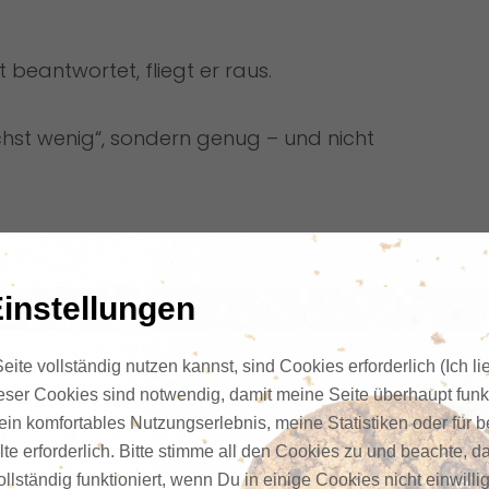
beantwortet, fliegt er raus.
ichst wenig“, sondern genug – und nicht
er meinem EDC
instellungen
ite vollständig nutzen kannst, sind Cookies erforderlich (Ich li
lung, sondern in Modulen:
ieser Cookies sind notwendig, damit meine Seite überhaupt funkt
ein komfortables Nutzungserlebnis, meine Statistiken oder für 
te erforderlich. Bitte stimme all den Cookies zu und beachte, da
llständig funktioniert, wenn Du in einige Cookies nicht einwilli