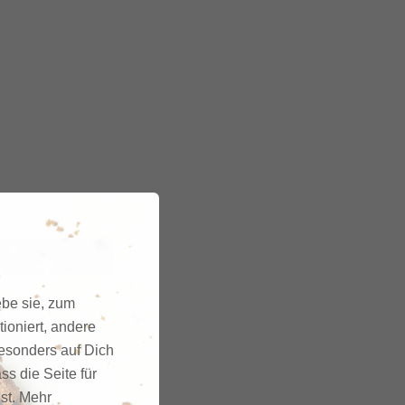
ebe sie, zum
ioniert, andere
besonders auf Dich
ss die Seite für
gst. Mehr