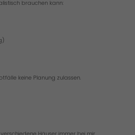
realistisch brauchen kann:
g)
otfälle keine Planung zulassen.
 verschiedene Häuser immer bei mir.