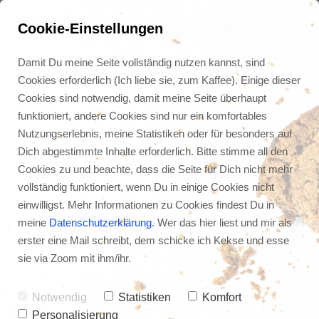
Cookie-Einstellungen
Damit Du meine Seite vollständig nutzen kannst, sind
Cookies erforderlich (Ich liebe sie, zum Kaffee). Einige dieser
Cookies sind notwendig, damit meine Seite überhaupt
funktioniert, andere Cookies sind nur ein komfortables
Nutzungserlebnis, meine Statistiken oder für besonders auf
Dich abgestimmte Inhalte erforderlich. Bitte stimme all den
Cookies zu und beachte, dass die Seite für Dich nicht mehr
vollständig funktioniert, wenn Du in einige Cookies nicht
einwilligst. Mehr Informationen zu Cookies findest Du in
meine
Datenschutzerklärung
. Wer das hier liest und mir als
erster eine Mail schreibt, dem schicke ich Kekse und esse
Essentieller Umgang mit 
sie via Zoom mit ihm/ihr.
Finanzen
Notwendig
Statistiken
Komfort
Personalisierung