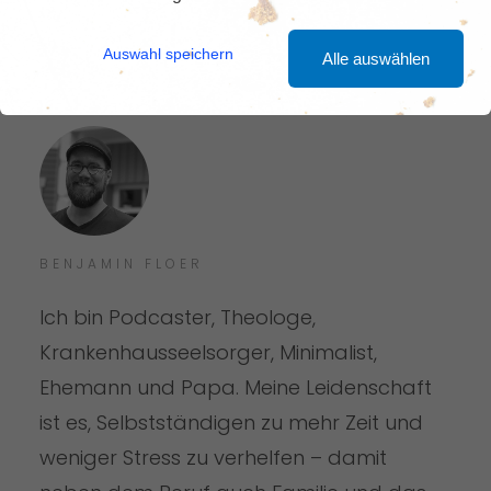
Auswahl speichern
Alle auswählen
BENJAMIN FLOER
Ich bin Podcaster, Theologe,
Krankenhausseelsorger, Minimalist,
Ehemann und Papa. Meine Leidenschaft
ist es, Selbstständigen zu mehr Zeit und
weniger Stress zu verhelfen – damit