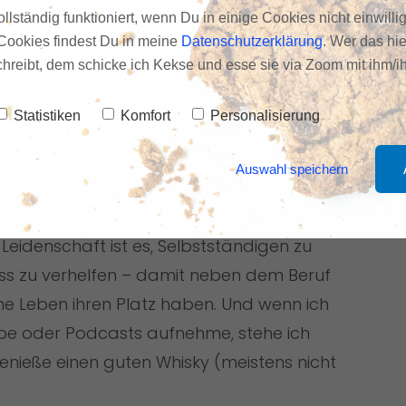
llständig funktioniert, wenn Du in einige Cookies nicht einwilli
Cookies findest Du in meine
Datenschutzerklärung
. Wer das hie
schreibt, dem schicke ich Kekse und esse sie via Zoom mit ihm/ih
Statistiken
Komfort
Personalisierung
Auswahl speichern
e, Krankenhausseelsorger, Minimalist,
eidenschaft ist es, Selbstständigen zu
ess zu verhelfen – damit neben dem Beruf
ne Leben ihren Platz haben. Und wenn ich
be oder Podcasts aufnehme, stehe ich
enieße einen guten Whisky (meistens nicht