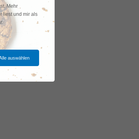
gst. Mehr
r liest und mir als
r.
Alle auswählen