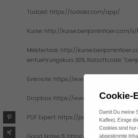
Todoist:
https://todoist.com/app/
Kurse:
http://kurse.benjaminfloer.com/s/
Meistertask:
http://kurse.benjaminfloer.
einfuehrungskurs
30% Rabattcode: "benj
Evernote:
https://evernote.com/intl/de
Cookie-E
Dropbox:
https://www.dropbox.com/de
Damit Du meine Se
PDF Expert:
https://pdfexpert.com/de
Kaffee). Einige d
Cookies sind nur 
Good Notes 5:
https://www.goodnotes.
abgestimmte Inhal