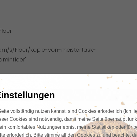
Floer
com/s/Floer/kopie-von-meistertask-
aminfloer"
instellungen
/
ite vollständig nutzen kannst, sind Cookies erforderlich (Ich li
ieser Cookies sind notwendig, damit meine Seite überhaupt funkt
ein komfortables Nutzungserlebnis, meine Statistiken oder für 
com/
te erforderlich. Bitte stimme all den Cookies zu und beachte, da