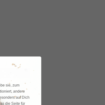
ebe sie, zum
ioniert, andere
besonders auf Dich
ss die Seite für