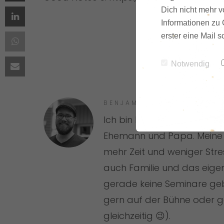
Dich nicht mehr vo
Informationen zu 
erster eine Mail 
Notwendig
BENJAMIN FLOER
Ich bin Podcaster, Theolog
Ehemann und Papa. Meine L
mehr Zeit und weniger Str
auch Familie und das eige
gerade keine Seminare ge
gern auf der Bühne oder g
gleichzeitig 😉).