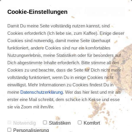
Cookie-Einstellungen
Damit Du meine Seite vollständig nutzen kannst, sind
Cookies erforderlich (Ich liebe sie, zum Kaffee). Einige dieser
Cookies sind notwendig, damit meine Seite überhaupt
funktioniert, andere Cookies sind nur ein komfortables
Nutzungserlebnis, meine Statistiken oder für besonders auf
Dich abgestimmte Inhalte erforderlich. Bitte stimme all den
Cookies zu und beachte, dass die Seite für Dich nicht mehr
vollständig funktioniert, wenn Du in einige Cookies nicht
einwilligst. Mehr Informationen zu Cookies findest Du in
meine
Datenschutzerklärung
. Wer das hier liest und mir als
erster eine Mail schreibt, dem schicke ich Kekse und esse
Lesetipps für 2020: 3 
sie via Zoom mit ihm/ihr.
Bücher die dein Leben 
verändern werden
Notwendig
Statistiken
Komfort
Personalisierung