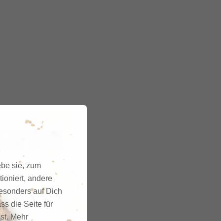
ebe sie, zum
ioniert, andere
besonders auf Dich
ss die Seite für
gst. Mehr