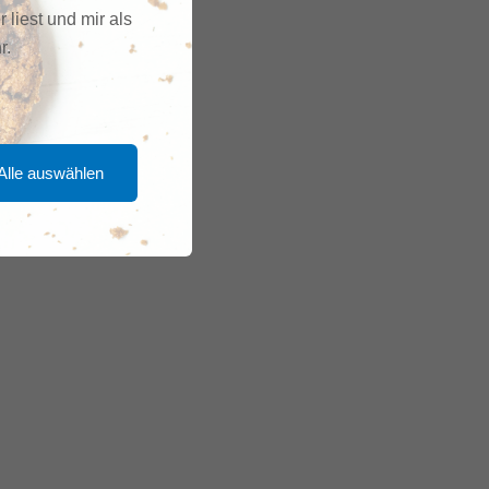
r liest und mir als
r.
Alle auswählen