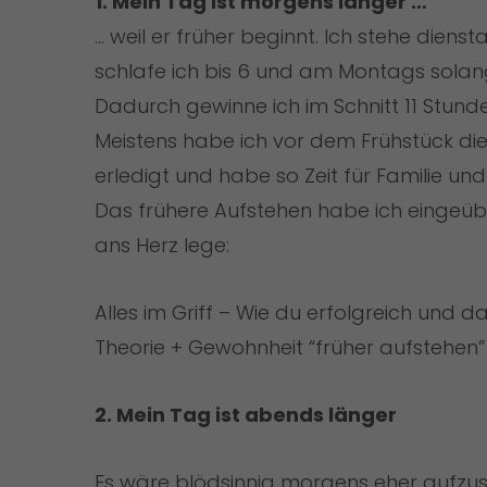
1. Mein Tag ist morgens länger …
… weil er früher beginnt. Ich stehe diens
schlafe ich bis 6 und am Montags solan
Dadurch gewinne ich im Schnitt 11 Stund
Meistens habe ich vor dem Frühstück di
erledigt und habe so Zeit für Familie u
Das frühere Aufstehen habe ich eingeübt
ans Herz lege:
Alles im Griff – Wie du erfolgreich und da
Theorie + Gewohnheit “früher aufstehen”
2. Mein Tag ist abends länger
Es wäre blödsinnig morgens eher aufzu