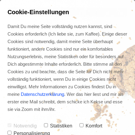
Cookie-Einstellungen
Damit Du meine Seite vollständig nutzen kannst, sind
Cookies erforderlich (Ich liebe sie, zum Kaffee). Einige dieser
Cookies sind notwendig, damit meine Seite überhaupt
funktioniert, andere Cookies sind nur ein komfortables
Nutzungserlebnis, meine Statistiken oder für besonders auf
Dich abgestimmte Inhalte erforderlich. Bitte stimme all den
Cookies zu und beachte, dass die Seite für Dich nicht mehr
vollständig funktioniert, wenn Du in einige Cookies nicht
einwilligst. Mehr Informationen zu Cookies findest Du in
meine
Datenschutzerklärung
. Wer das hier liest und mir als
erster eine Mail schreibt, dem schicke ich Kekse und esse
Meine Lieblings-Apps 
sie via Zoom mit ihm/ihr.
2022 (245)
Notwendig
Statistiken
Komfort
Personalisierung