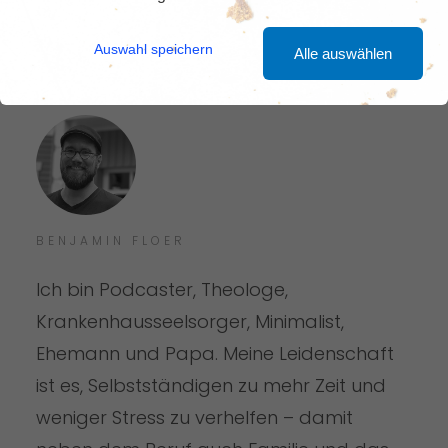
Auswahl speichern
Alle auswählen
BENJAMIN FLOER
Ich bin Podcaster, Theologe,
Krankenhausseelsorger, Minimalist,
Ehemann und Papa. Meine Leidenschaft
ist es, Selbstständigen zu mehr Zeit und
weniger Stress zu verhelfen – damit