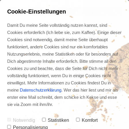
Cookie-Einstellungen
Damit Du meine Seite vollständig nutzen kannst, sind
Cookies erforderlich (Ich liebe sie, zum Kaffee). Einige dieser
Cookies sind notwendig, damit meine Seite überhaupt
funktioniert, andere Cookies sind nur ein komfortables
Nutzungserlebnis, meine Statistiken oder für besonders auf
Dich abgestimmte Inhalte erforderlich. Bitte stimme all den
Cookies zu und beachte, dass die Seite für Dich nicht mehr
vollständig funktioniert, wenn Du in einige Cookies nicht
einwilligst. Mehr Informationen zu Cookies findest Du in
meine
Datenschutzerklärung
. Wer das hier liest und mir als
erster eine Mail schreibt, dem schicke ich Kekse und esse
Minimalismus und 
sie via Zoom mit ihm/ihr.
Hobbys
Notwendig
Statistiken
Komfort
Personalisierung