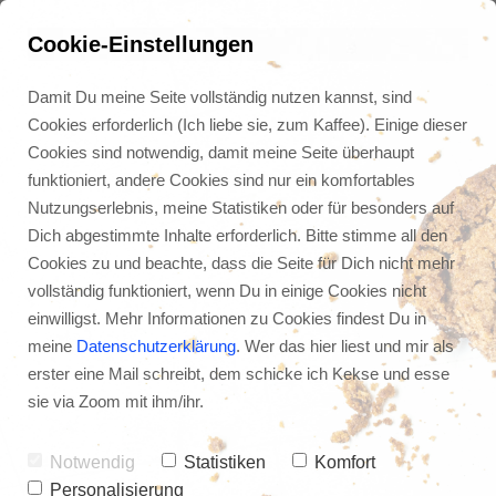
Cookie-Einstellungen
Damit Du meine Seite vollständig nutzen kannst, sind
Cookies erforderlich (Ich liebe sie, zum Kaffee). Einige dieser
Cookies sind notwendig, damit meine Seite überhaupt
funktioniert, andere Cookies sind nur ein komfortables
Nutzungserlebnis, meine Statistiken oder für besonders auf
Dich abgestimmte Inhalte erforderlich. Bitte stimme all den
Cookies zu und beachte, dass die Seite für Dich nicht mehr
vollständig funktioniert, wenn Du in einige Cookies nicht
einwilligst. Mehr Informationen zu Cookies findest Du in
meine
Datenschutzerklärung
. Wer das hier liest und mir als
erster eine Mail schreibt, dem schicke ich Kekse und esse
Podcast Mini Reihe: drei 
sie via Zoom mit ihm/ihr.
Fähigkeiten für ein gutes 
Zeitmanagement: 
Notwendig
Statistiken
Komfort
Personalisierung