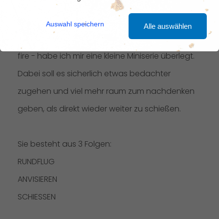
RUNDFLUG (246)
Auswahl speichern
Alle auswählen
Angelehnt an das amerikanische - ready, aim,
fire - habe ich mir eine kleine Miniserie überlegt.
Dabei soll es sicherlich etwas bedachter
zugehen und viel mehr raum zum nachdenken
geben, als direkt wieder weiter zu schießen.
Sie besteht aus 3 Folgen:
RUNDFLUG
ANVISIEREN
SCHIESSEN