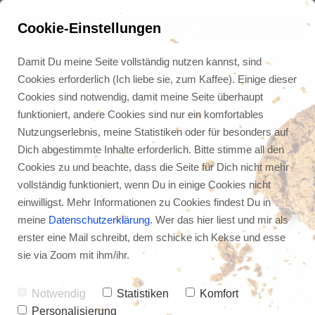
Cookie-Einstellungen
Damit Du meine Seite vollständig nutzen kannst, sind
Cookies erforderlich (Ich liebe sie, zum Kaffee). Einige dieser
Cookies sind notwendig, damit meine Seite überhaupt
funktioniert, andere Cookies sind nur ein komfortables
Nutzungserlebnis, meine Statistiken oder für besonders auf
Dich abgestimmte Inhalte erforderlich. Bitte stimme all den
Cookies zu und beachte, dass die Seite für Dich nicht mehr
vollständig funktioniert, wenn Du in einige Cookies nicht
einwilligst. Mehr Informationen zu Cookies findest Du in
meine
Datenschutzerklärung
. Wer das hier liest und mir als
erster eine Mail schreibt, dem schicke ich Kekse und esse
📣 UpSpeak ist da - 
sie via Zoom mit ihm/ihr.
vernetze dich mit mir als 
Mentor
Notwendig
Statistiken
Komfort
Personalisierung