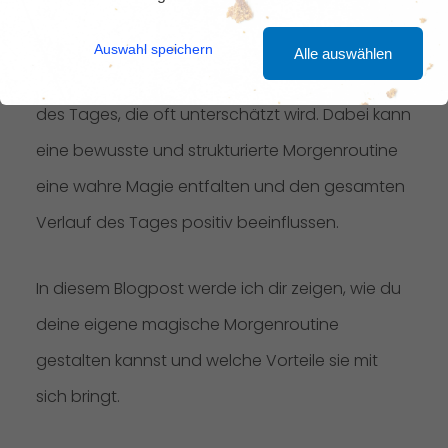
Ein Leitfaden
Auswahl speichern
Alle auswählen
Die Morgenroutine ist eine entscheidende Phase
des Tages, die oft unterschätzt wird. Dabei kann
eine bewusste und strukturierte Morgenroutine
eine wahre Magie entfalten und den gesamten
Verlauf des Tages positiv beeinflussen.
In diesem Blogpost werde ich dir zeigen, wie du
deine eigene magische Morgenroutine
gestalten kannst und welche Vorteile sie mit
sich bringt.