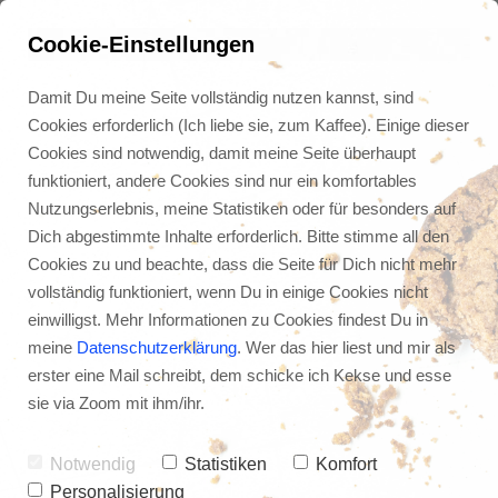
Cookie-Einstellungen
Damit Du meine Seite vollständig nutzen kannst, sind
Cookies erforderlich (Ich liebe sie, zum Kaffee). Einige dieser
Cookies sind notwendig, damit meine Seite überhaupt
funktioniert, andere Cookies sind nur ein komfortables
Nutzungserlebnis, meine Statistiken oder für besonders auf
Dich abgestimmte Inhalte erforderlich. Bitte stimme all den
Cookies zu und beachte, dass die Seite für Dich nicht mehr
vollständig funktioniert, wenn Du in einige Cookies nicht
einwilligst. Mehr Informationen zu Cookies findest Du in
meine
Datenschutzerklärung
. Wer das hier liest und mir als
erster eine Mail schreibt, dem schicke ich Kekse und esse
Warum eine 
sie via Zoom mit ihm/ihr.
Morgenroutine dein 
Leben verändern kann: 
Notwendig
Statistiken
Komfort
Personalisierung