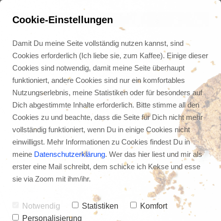
Cookie-Einstellungen
Damit Du meine Seite vollständig nutzen kannst, sind
Cookies erforderlich (Ich liebe sie, zum Kaffee). Einige dieser
Cookies sind notwendig, damit meine Seite überhaupt
funktioniert, andere Cookies sind nur ein komfortables
Nutzungserlebnis, meine Statistiken oder für besonders auf
Dich abgestimmte Inhalte erforderlich. Bitte stimme all den
Cookies zu und beachte, dass die Seite für Dich nicht mehr
vollständig funktioniert, wenn Du in einige Cookies nicht
einwilligst. Mehr Informationen zu Cookies findest Du in
meine
Datenschutzerklärung
. Wer das hier liest und mir als
erster eine Mail schreibt, dem schicke ich Kekse und esse
Warum Langschläfer fast 
sie via Zoom mit ihm/ihr.
immer bessere 
Menschen sind
Notwendig
Statistiken
Komfort
Personalisierung